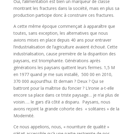
Oui, l’alimentation est bien un marqueur de classe
montrant les fractures dans la société, mais en plus sa
production participe donc à construire ces fractures.
A cette même époque commençait à apparaître que
toutes, sans exception, les alternatives que nous
avions mises en place depuis 40 ans pour entraver
l’industrialisation de l’agriculture avaient échoué. Cette
industrialisation, cause première de la disparition des
paysans, est triomphante. Générations après
générations les paysans quittent leurs fermes. 1,5 M
en 1977 quand je me suis installé, 500 00 en 2010,
370 000 aujourd’hui. Et demain ? Deux ? Qui se
battront pour la maîtrise du foncier ? L’ironie a-t-elle
encore sa place dans ce triste paysage… je n’ai plus de
voisin….. le gars d’à côté a disparu. Paysans, nous
avons rejoint la grande cohorte des « solitaires » de la
Modernité.
Ce nous appelions, nous, « nourriture de qualité »
n’était accessible qu’à une partie restreinte de nos