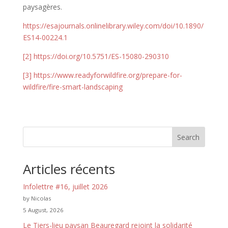
paysagères.
https://esajournals.onlinelibrary.wiley.com/doi/10.1890/
ES14-00224.1
[2]
https://doi.org/10.5751/ES-15080-290310
[3]
https://www.readyforwildfire.org/prepare-for-
wildfire/fire-smart-landscaping
Search
Articles récents
Infolettre #16, juillet 2026
by Nicolas
5 August, 2026
Le Tiers-lieu paysan Beauregard rejoint la solidarité